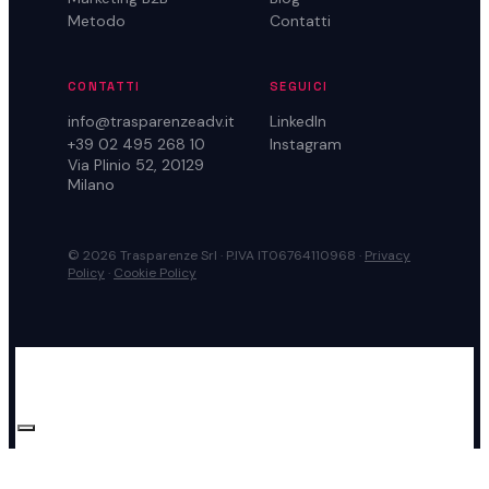
Metodo
Contatti
CONTATTI
SEGUICI
info@trasparenzeadv.it
LinkedIn
+39 02 495 268 10
Instagram
Via Plinio 52, 20129
Milano
© 2026 Trasparenze Srl · P.IVA IT06764110968 ·
Privacy
Policy
·
Cookie Policy