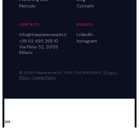
Metodo
Contatti
CONTATTI
SEGUICI
info@trasparenzeadv.it
LinkedIn
+39 02 495 268 10
Instagram
Via Plinio 52, 20129
Milano
© 2026 Trasparenze Srl · P.IVA IT06764110968 ·
Privacy
Policy
·
Cookie Policy