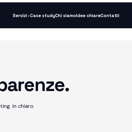
Servizi
Case study
Chi siamo
Idee chiare
Contatti
⌄
sparenze.
ing. In chiaro.