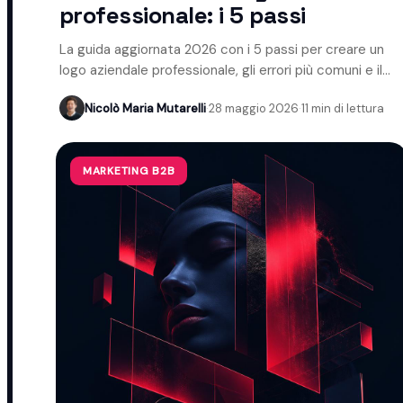
professionale: i 5 passi
La guida aggiornata 2026 con i 5 passi per creare un
logo aziendale professionale, gli errori più comuni e il
ruolo dell'AI.
Nicolò Maria Mutarelli
·
28 maggio 2026
·
11 min di lettura
MARKETING B2B