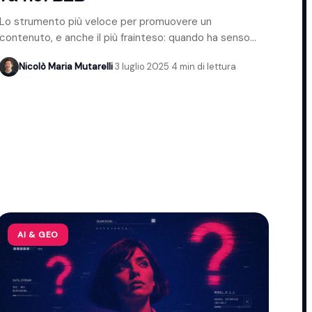
Lo strumento più veloce per promuovere un
contenuto, e anche il più frainteso: quando ha senso
usarlo nel B2B e quando evitarlo.
Nicolò Maria Mutarelli
·
3 luglio 2025
·
4 min di lettura
AI & GEO