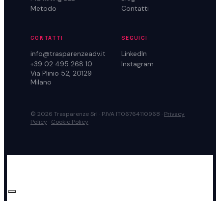
Metodo
Contatti
CONTATTI
SEGUICI
info@trasparenzeadv.it
LinkedIn
+39 02 495 268 10
Instagram
Via Plinio 52, 20129
Milano
© 2026 Trasparenze Srl · P.IVA IT06764110968 ·
Privacy
Policy
·
Cookie Policy