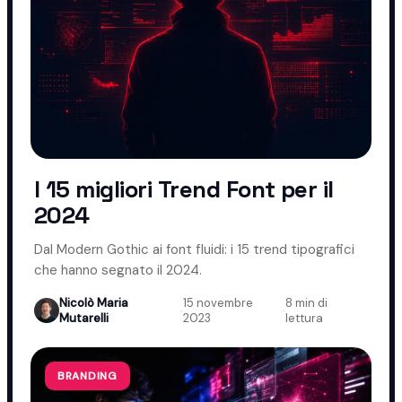
I 15 migliori Trend Font per il
2024
Dal Modern Gothic ai font fluidi: i 15 trend tipografici
che hanno segnato il 2024.
Nicolò Maria
15 novembre
8 min di
·
·
Mutarelli
2023
lettura
BRANDING