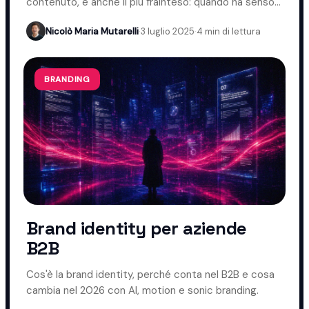
contenuto, e anche il più frainteso: quando ha senso
usarlo nel B2B e quando evitarlo.
Nicolò Maria Mutarelli
·
3 luglio 2025
·
4 min di lettura
BRANDING
Brand identity per aziende
B2B
Cos'è la brand identity, perché conta nel B2B e cosa
cambia nel 2026 con AI, motion e sonic branding.