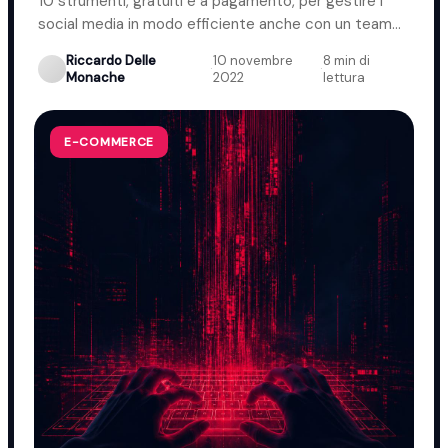
10 strumenti, gratuiti e a pagamento, per gestire i
social media in modo efficiente anche con un team
ridotto.
Riccardo Delle
10 novembre
8 min di
·
·
Monache
2022
lettura
E-COMMERCE