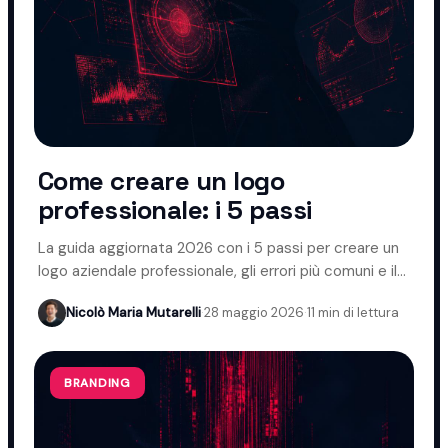
Come creare un logo
professionale: i 5 passi
La guida aggiornata 2026 con i 5 passi per creare un
logo aziendale professionale, gli errori più comuni e il
ruolo dell'AI.
Nicolò Maria Mutarelli
·
28 maggio 2026
·
11 min di lettura
BRANDING