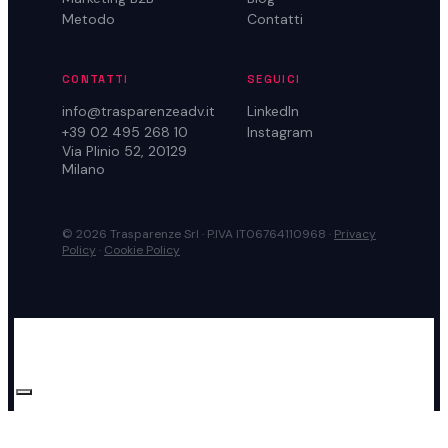
Metodo
Contatti
CONTATTI
SEGUICI
info@trasparenzeadv.it
LinkedIn
+39 02 495 268 10
Instagram
Via Plinio 52, 20129
Milano
© 2026 Trasparenze Srl · P.IVA IT06764110968 ·
Privacy
Policy
·
Cookie Policy