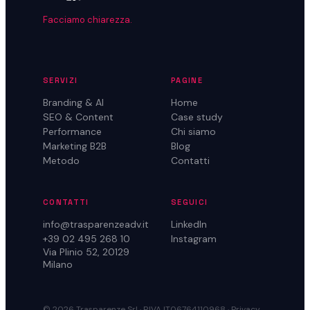
Facciamo chiarezza.
SERVIZI
PAGINE
Branding & AI
Home
SEO & Content
Case study
Performance
Chi siamo
Marketing B2B
Blog
Metodo
Contatti
CONTATTI
SEGUICI
info@trasparenzeadv.it
LinkedIn
+39 02 495 268 10
Instagram
Via Plinio 52, 20129
Milano
© 2026 Trasparenze Srl · P.IVA IT06764110968 ·
Privacy