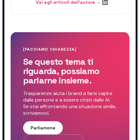
Vai agli articoli dell'autore →
[FACCIAMO CHIAREZZA]
Se questo tema ti
riguarda, possiamo
parlarne insieme.
Trasparenze aiuta i brand a farsi capire
dalle persone e a essere citati dalle AI.
Se stai affrontando una situazione simile,
scriviamoci.
Parliamone