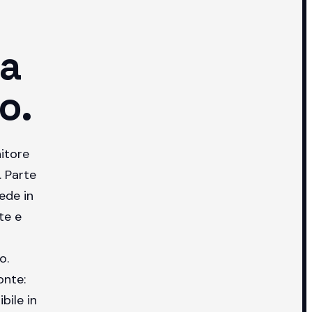
ma
o.
itore
. Parte
ede in
te e
o.
onte:
bile in