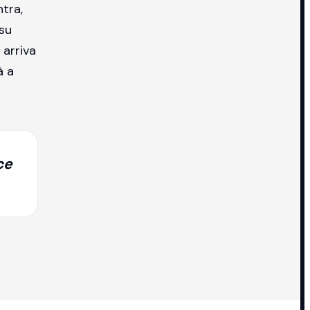
ntra,
 su
 arriva
à a
ce