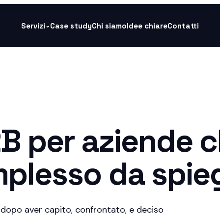
Servizi
Case study
Chi siamo
Idee chiare
Contatti
⌄
B per aziende 
mplesso da spie
dopo aver capito, confrontato, e deciso