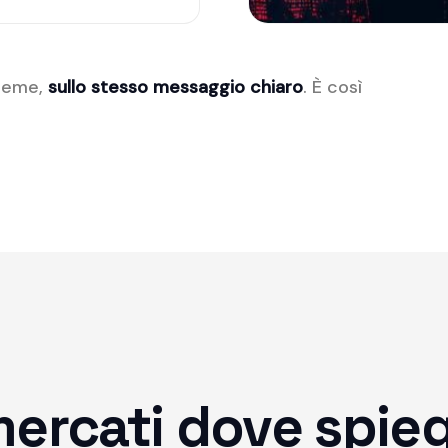
sieme,
sullo stesso messaggio chiaro
. È così
rcati dove spiegar