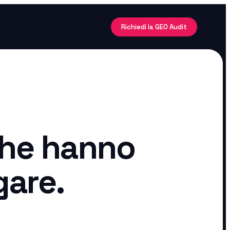
Richiedi la GEO Audit
che hanno
gare.