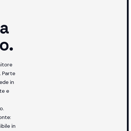
ma
o.
itore
. Parte
ede in
te e
o.
onte:
bile in