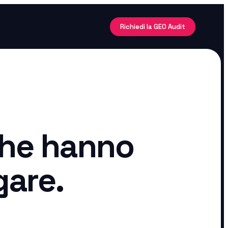
Richiedi la GEO Audit
che hanno
gare.