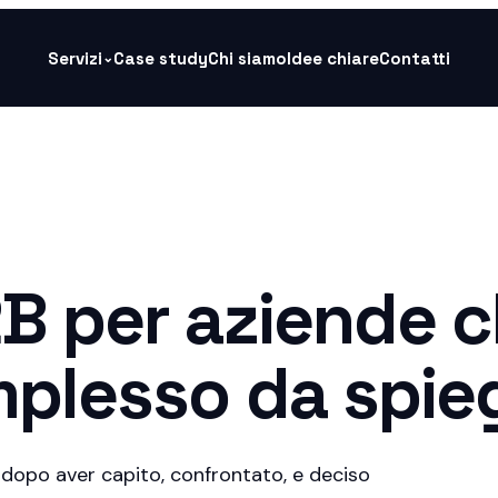
Servizi
Case study
Chi siamo
Idee chiare
Contatti
⌄
B per aziende 
mplesso da spie
dopo aver capito, confrontato, e deciso