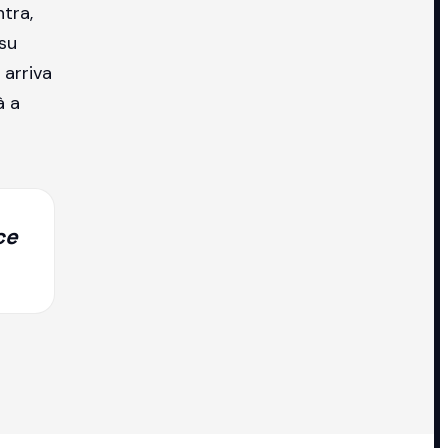
ntra,
 su
 arriva
à a
ce