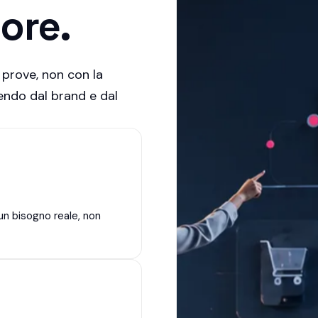
lore.
 prove, non con la
ndo dal brand e dal
un bisogno reale, non