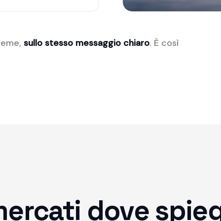
sieme,
sullo stesso messaggio chiaro
. È così
rcati dove spiegar