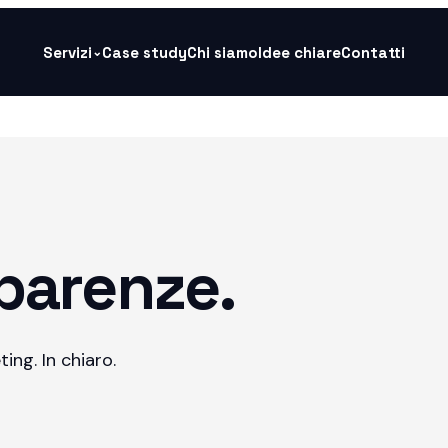
Servizi
Case study
Chi siamo
Idee chiare
Contatti
⌄
sparenze.
ing. In chiaro.