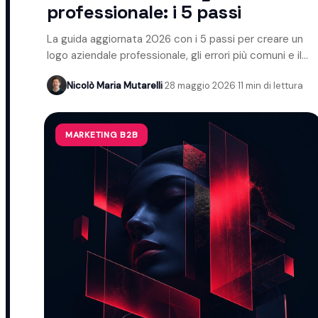
professionale: i 5 passi
La guida aggiornata 2026 con i 5 passi per creare un
logo aziendale professionale, gli errori più comuni e il
ruolo dell'AI.
Nicolò Maria Mutarelli
·
28 maggio 2026
·
11 min di lettura
MARKETING B2B