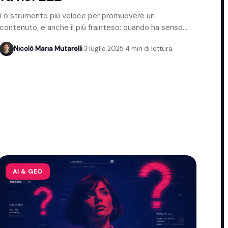
Lo strumento più veloce per promuovere un
contenuto, e anche il più frainteso: quando ha senso
usarlo nel B2B e quando evitarlo.
Nicolò Maria Mutarelli
·
3 luglio 2025
·
4 min di lettura
AI & GEO