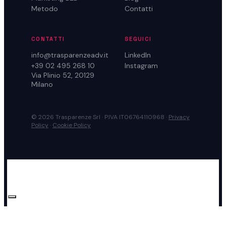
Metodo
Contatti
CONTATTI
SEGUICI
info@trasparenzeadv.it
LinkedIn
+39 02 495 268 10
Instagram
Via Plinio 52, 20129
Milano
© 2026 Trasparenze Srl · P.IVA IT06764110968 ·
Privacy
Policy
·
Cookie Policy