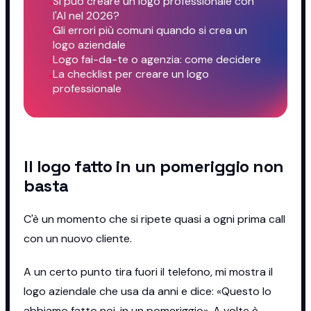
Si può creare un logo professionale con
l'AI nel 2026?
Gli errori più comuni quando si crea un
logo aziendale
Logo fai-da-te o agenzia: come decidere
La checklist per creare un logo
professionale
Il logo fatto in un pomeriggio non
basta
C'è un momento che si ripete quasi a ogni prima call
con un nuovo cliente.
A un certo punto tira fuori il telefono, mi mostra il
logo aziendale che usa da anni e dice: «Questo lo
abbiamo fatto noi, in un pomeriggio». A volte è