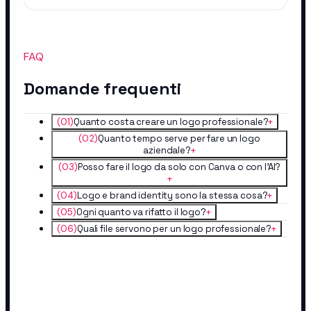
FAQ
Domande frequenti
(
01
)
Quanto costa creare un logo professionale?
+
(
02
)
Quanto tempo serve per fare un logo
aziendale?
+
(
03
)
Posso fare il logo da solo con Canva o con l'AI?
+
(
04
)
Logo e brand identity sono la stessa cosa?
+
(
05
)
Ogni quanto va rifatto il logo?
+
(
06
)
Quali file servono per un logo professionale?
+