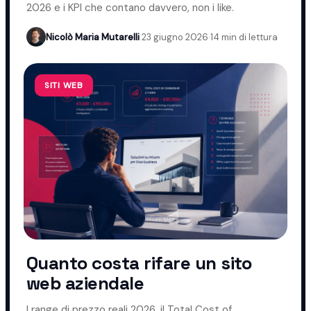
2026 e i KPI che contano davvero, non i like.
Nicolò Maria Mutarelli
·
23 giugno 2026
·
14 min di lettura
SITI WEB
Quanto costa rifare un sito
web aziendale
I range di prezzo reali 2026, il Total Cost of