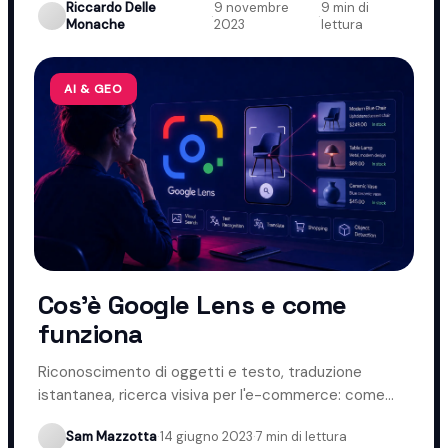
Riccardo Delle
9 novembre
9 min di
·
·
Monache
2023
lettura
AI & GEO
Cos'è Google Lens e come
funziona
Riconoscimento di oggetti e testo, traduzione
istantanea, ricerca visiva per l'e-commerce: come
funziona Google Lens.
Sam Mazzotta
·
14 giugno 2023
·
7 min di lettura