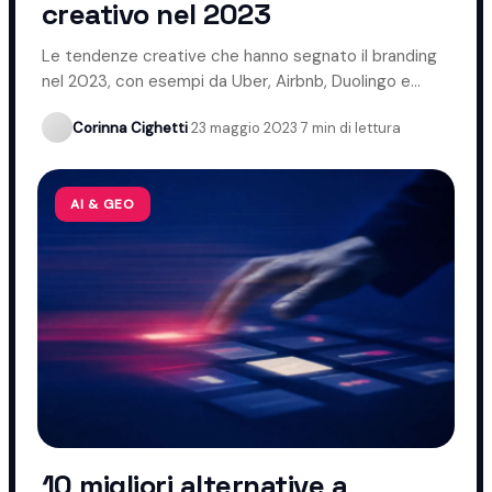
creativo nel 2023
Le tendenze creative che hanno segnato il branding
nel 2023, con esempi da Uber, Airbnb, Duolingo e
Coca-Cola.
Corinna Cighetti
·
23 maggio 2023
·
7 min di lettura
AI & GEO
10 migliori alternative a