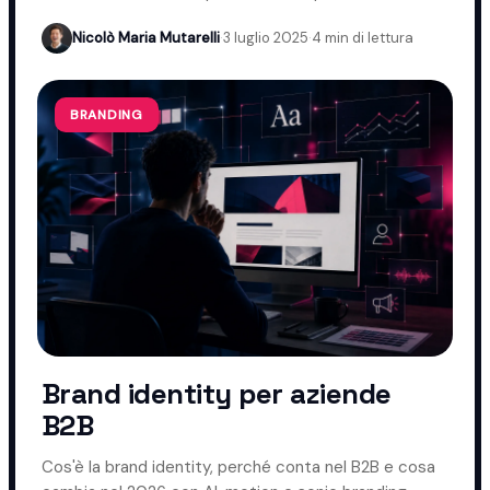
usarlo nel B2B e quando evitarlo.
Nicolò Maria Mutarelli
·
3 luglio 2025
·
4 min di lettura
BRANDING
Brand identity per aziende
B2B
Cos'è la brand identity, perché conta nel B2B e cosa