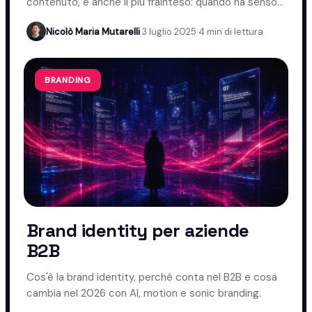
contenuto, e anche il più frainteso: quando ha senso
usarlo nel B2B e quando evitarlo.
Nicolò Maria Mutarelli
·
3 luglio 2025
·
4 min di lettura
BRANDING
Brand identity per aziende
B2B
Cos'è la brand identity, perché conta nel B2B e cosa
cambia nel 2026 con AI, motion e sonic branding.