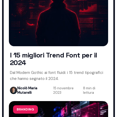
I 15 migliori Trend Font per il
2024
Dal Modern Gothic ai font fluidi: i 15 trend tipografici
che hanno segnato il 2024.
Nicolò Maria
15 novembre
8 min di
·
·
Mutarelli
2023
lettura
BRANDING