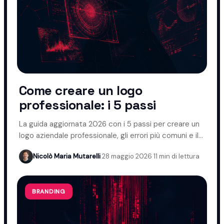
Come creare un logo
professionale: i 5 passi
La guida aggiornata 2026 con i 5 passi per creare un
logo aziendale professionale, gli errori più comuni e il
ruolo dell'AI.
Nicolò Maria Mutarelli
·
28 maggio 2026
·
11 min di lettura
BRANDING