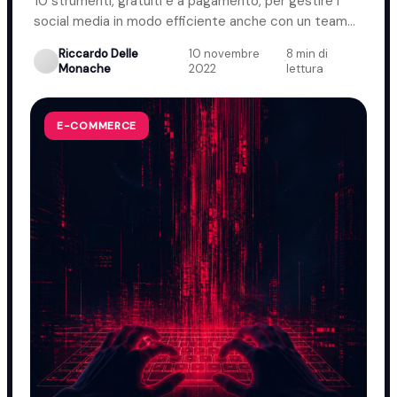
10 strumenti, gratuiti e a pagamento, per gestire i
social media in modo efficiente anche con un team
ridotto.
Riccardo Delle
10 novembre
8 min di
·
·
Monache
2022
lettura
E-COMMERCE