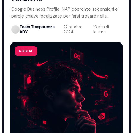
Google Business Profile, NAP coerente, recensioni e
parole chiave localizzate per farsi trovare nella
propria zona.
Team Trasparenze
22 ottobre
10 min di
·
·
ADV
2024
lettura
SOCIAL