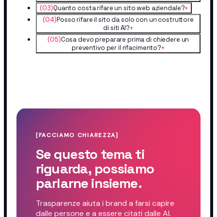
(
03
)
Quanto costa rifare un sito web aziendale?
+
(
04
)
Posso rifare il sito da solo con un costruttore
di siti AI?
+
(
05
)
Cosa devo preparare prima di chiedere un
preventivo per il rifacimento?
+
[FACCIAMO CHIAREZZA]
Se questo tema ti
riguarda, possiamo
parlarne insieme.
Trasparenze aiuta i brand a farsi capire
dalle persone e a essere citati dalle AI.