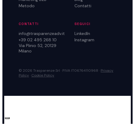
Metodo
Contatti
CONTATTI
SEGUICI
info@trasparenzeadv.it
LinkedIn
+39 02 495 268 10
Instagram
Via Plinio 52, 20129
Milano
© 2026 Trasparenze Srl · P.IVA IT06764110968 ·
Privacy
Policy
·
Cookie Policy