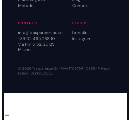
Metodo
Contatti
CONTATTI
SEGUICI
info@trasparenzeadv.it
LinkedIn
+39 02 495 268 10
Instagram
Via Plinio 52, 20129
Milano
© 2026 Trasparenze Srl · P.IVA IT06764110968 ·
Privacy
Policy
·
Cookie Policy