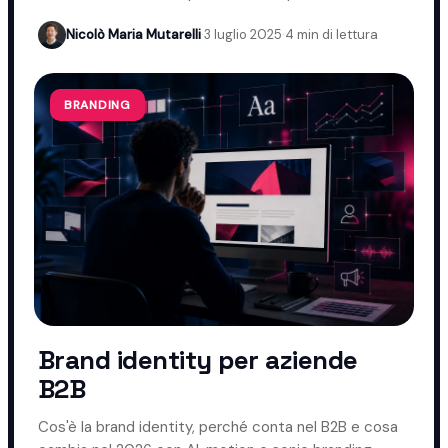
usarlo nel B2B e quando evitarlo.
Nicolò Maria Mutarelli
·
3 luglio 2025
·
4 min di lettura
BRANDING
Brand identity per aziende
B2B
Cos'è la brand identity, perché conta nel B2B e cosa