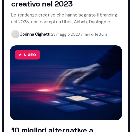
creativo nel 2023
Le tendenze creative che hanno segnato il branding
nel 2023, con esempi da Uber, Airbnb, Duolingo e
Coca-Cola.
Corinna Cighetti
·
23 maggio 2023
·
7 min di lettura
AI & GEO
10 migliori alternative a