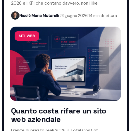
2026 e i KPI che contano davvero, non i like.
Nicolò Maria Mutarelli
·
23 giugno 2026
·
14 min di lettura
SITI WEB
Quanto costa rifare un sito
web aziendale
I range di prezzo reali 2026, il Total Cost of