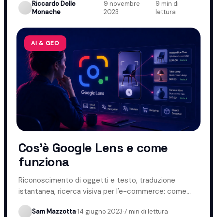
Riccardo Delle
9 novembre
9 min di
·
·
Monache
2023
lettura
AI & GEO
Cos'è Google Lens e come
funziona
Riconoscimento di oggetti e testo, traduzione
istantanea, ricerca visiva per l'e-commerce: come
funziona Google Lens.
Sam Mazzotta
·
14 giugno 2023
·
7 min di lettura