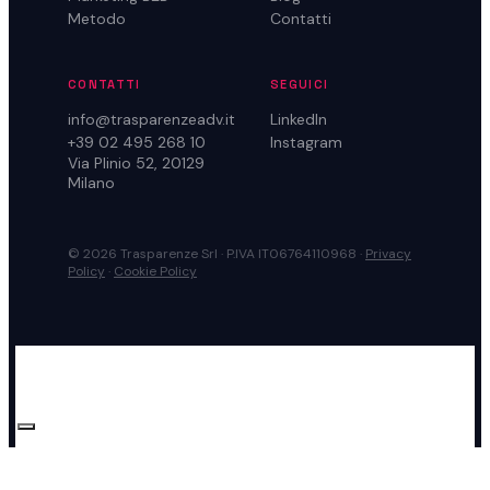
Metodo
Contatti
CONTATTI
SEGUICI
info@trasparenzeadv.it
LinkedIn
+39 02 495 268 10
Instagram
Via Plinio 52, 20129
Milano
© 2026 Trasparenze Srl · P.IVA IT06764110968 ·
Privacy
Policy
·
Cookie Policy