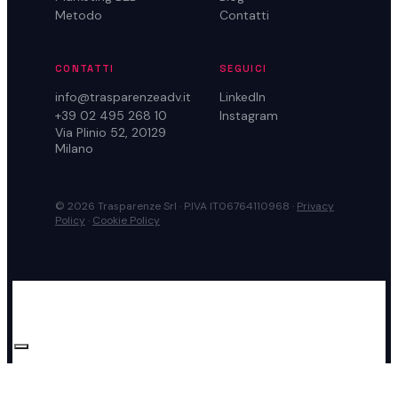
Metodo
Contatti
CONTATTI
SEGUICI
info@trasparenzeadv.it
LinkedIn
+39 02 495 268 10
Instagram
Via Plinio 52, 20129
Milano
© 2026 Trasparenze Srl · P.IVA IT06764110968 ·
Privacy
Policy
·
Cookie Policy