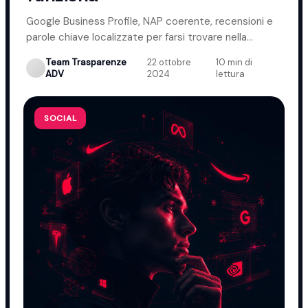
Google Business Profile, NAP coerente, recensioni e
parole chiave localizzate per farsi trovare nella
propria zona.
Team Trasparenze
22 ottobre
10 min di
·
·
ADV
2024
lettura
SOCIAL