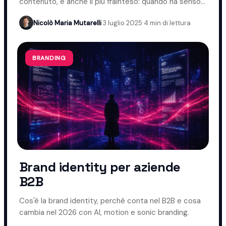
contenuto, e anche il più frainteso: quando ha senso
usarlo nel B2B e quando evitarlo.
Nicolò Maria Mutarelli
·
3 luglio 2025
·
4 min di lettura
BRANDING
Brand identity per aziende
B2B
Cos'è la brand identity, perché conta nel B2B e cosa
cambia nel 2026 con AI, motion e sonic branding.