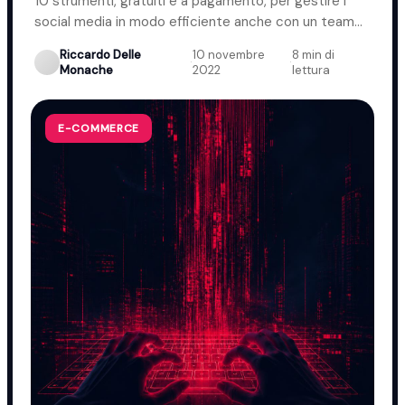
10 strumenti, gratuiti e a pagamento, per gestire i
social media in modo efficiente anche con un team
ridotto.
Riccardo Delle
10 novembre
8 min di
·
·
Monache
2022
lettura
E-COMMERCE