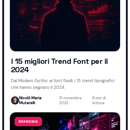
I 15 migliori Trend Font per il
2024
Dal Modern Gothic ai font fluidi: i 15 trend tipografici
che hanno segnato il 2024.
Nicolò Maria
15 novembre
8 min di
·
·
Mutarelli
2023
lettura
BRANDING